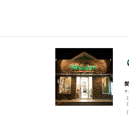
９月のお
休みのお
知ら
せ。。。
髪
〒
［
［
［