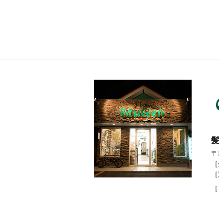
２月の定
休日のお
知ら
せ。。。
髪
〒
［
［
［