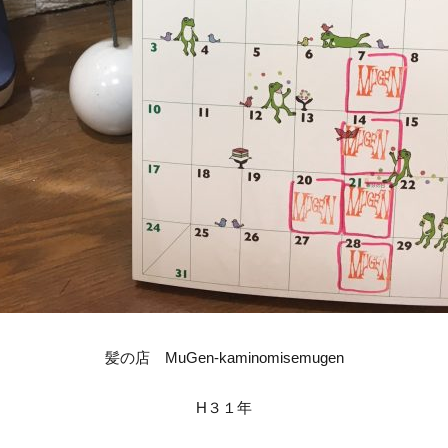
髪の店 MuGen-kaminomisemugen
H３１年