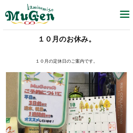
Click​
１０月のお休み。
髪の店 MuGen
１０月の定休日のご案内です。