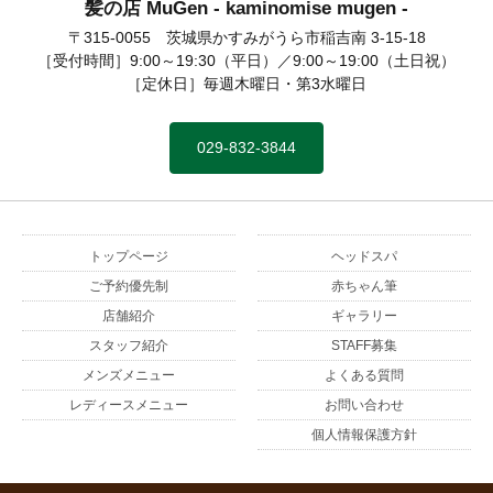
髪の店 MuGen - kaminomise mugen -
髪の店 MuGen
〒315-0055 茨城県かすみがうら市稲吉南 3-15-18
［受付時間］9:00～19:30（平日）／9:00～19:00（土日祝）
［定休日］毎週木曜日・第3水曜日
029-832-3844
トップページ
ヘッドスパ
ご予約優先制
赤ちゃん筆
店舗紹介
ギャラリー
スタッフ紹介
STAFF募集
メンズメニュー
よくある質問
レディースメニュー
お問い合わせ
個人情報保護方針