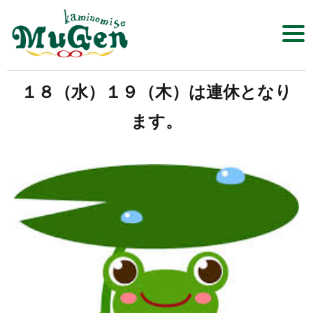
Click​
１８（水）１９（木）は連休となり
髪の店 MuGen
ます。