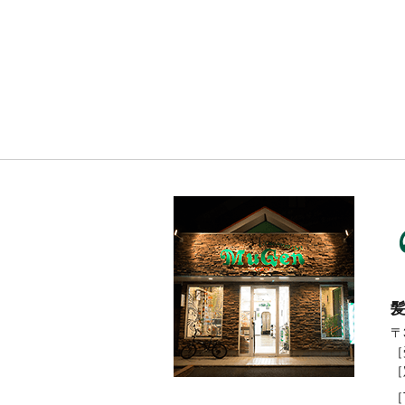
６月の定
休日のお
知らせで
す。
髪
〒
［
［
［