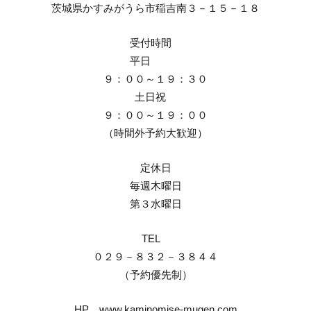
茨城県かすみがうら市稲吉南３－１５－１８
受付時間
平日
９：００～１９：３０
土日祝
９：００～１９：００
（時間外予約大歓迎）
定休日
毎週木曜日
第３水曜日
TEL
０２９－８３２－３８４４
（予約優先制）
HP www.kaminomise-mugen.com