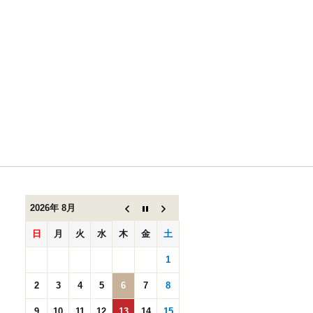
１月のお
休みのお
知ら
せ。。。
2026年 8月
日
月
火
水
木
金
土
1
2
3
4
5
6
7
8
9
10
11
12
13
14
15