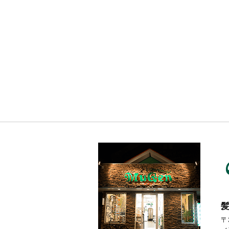
１２月の
お休
み。。。
髪
〒