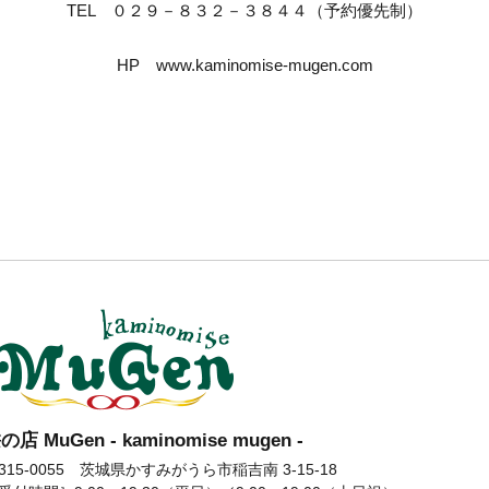
TEL ０２９－８３２－３８４４（予約優先制）
HP www.kaminomise-mugen.com
の店 MuGen - kaminomise mugen -
髪の店 MuGen
315-0055 茨城県かすみがうら市稲吉南 3-15-18