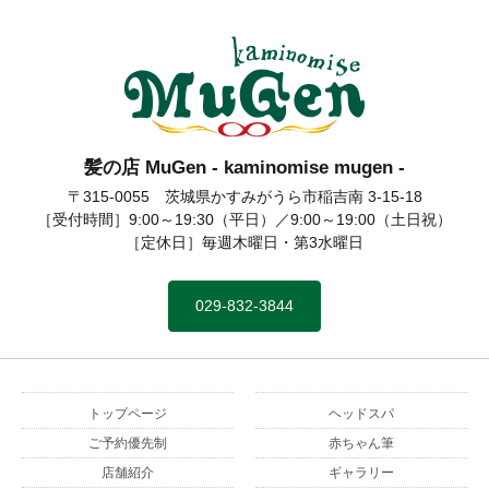
的にお店
は休業い
たしま
す。
髪の店 MuGen - kaminomise mugen -
髪の店 MuGen
〒315-0055 茨城県かすみがうら市稲吉南 3-15-18
［受付時間］9:00～19:30（平日）／9:00～19:00（土日祝）
［定休日］毎週木曜日・第3水曜日
029-832-3844
トップページ
ヘッドスパ
ご予約優先制
赤ちゃん筆
店舗紹介
ギャラリー