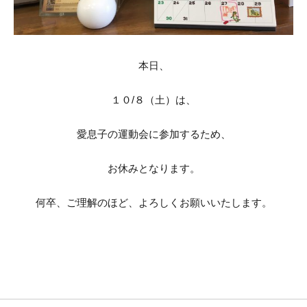
本日、
１０/８（土）は、
愛息子の運動会に参加するため、
お休みとなります。
何卒、ご理解のほど、よろしくお願いいたします。
１０月の
１１(火)Ａ
お休み。
Ｍ１１：
００～Ｐ
Ｍ１８：
００の間
は、 一時