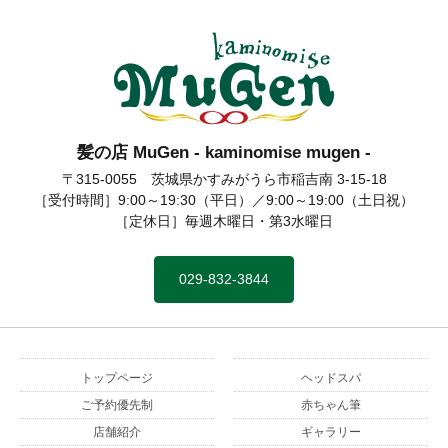
髪の店 MuGen - kaminomise mugen -
髪の店 MuGen
〒315-0055 茨城県かすみがうら市稲吉南 3-15-18
［受付時間］9:00～19:30（平日）／9:00～19:00（土日祝）
［定休日］毎週木曜日・第3水曜日
029-832-3844
トップページ
ヘッドスパ
ご予約優先制
赤ちゃん筆
店舗紹介
ギャラリー